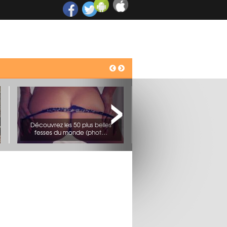
CHOC : un touriste fait une chute
mortelle lors d&…
Un humanitaire prend tous les risques pour sauver une fillette prise au milieu de tirs avec Daesh (vidéo)
oler
ndroid !
Champs-Élysées : une voiture « kamikaze » percute une camionnette de la gendarmerie (vidéo)
Découvrez les 50 plus belles
fesses du monde (phot…