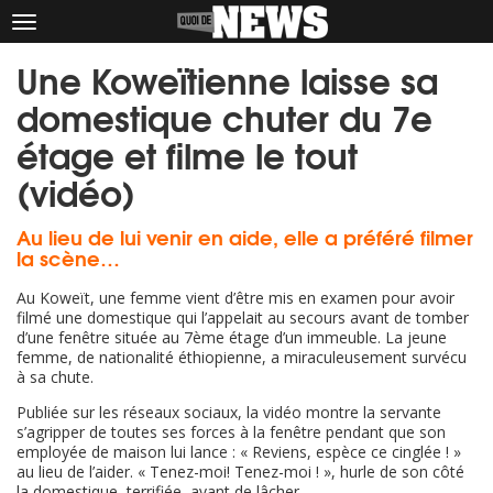
Afficher
le
Une Koweïtienne laisse sa
menu
domestique chuter du 7e
étage et filme le tout
(vidéo)
Au lieu de lui venir en aide, elle a préféré filmer
la scène…
Au Koweït, une femme vient d’être mis en examen pour avoir
filmé une domestique qui l’appelait au secours avant de tomber
d’une fenêtre située au 7ème étage d’un immeuble. La jeune
femme, de nationalité éthiopienne, a miraculeusement survécu
à sa chute.
Publiée sur les réseaux sociaux, la vidéo montre la servante
s’agripper de toutes ses forces à la fenêtre pendant que son
employée de maison lui lance : « Reviens, espèce ce cinglée ! »
au lieu de l’aider. « Tenez-moi! Tenez-moi ! », hurle de son côté
la domestique, terrifiée, avant de lâcher.