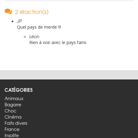
2 réaction(s)
JP
Quel pays de merde !!!
Léon
Rien à voir avec le pays l’ami.
CATÉGORIES
Animaux
Bagarre
Choc
Cinéma
Faits divers
France
Insolite