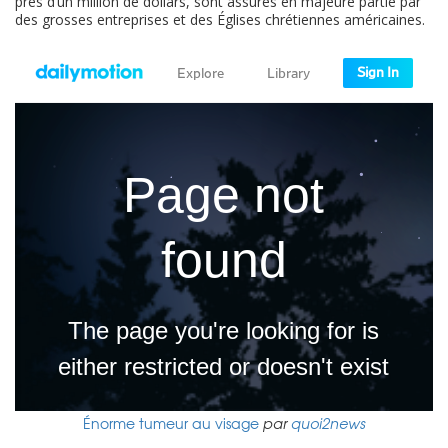
près d’un million de dollars, sont assurés en majeure partie par
des grosses entreprises et des Églises chrétiennes américaines.
Énorme tumeur au visage
par
quoi2news