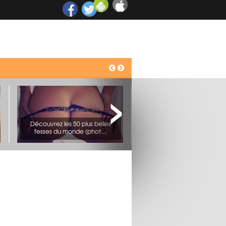
Un humanitaire prend tous les risques pour sauver une fillette prise au milieu de tirs avec Daesh (vidéo)
oler
ndroid !
Champs-Élysées : une voiture « kamikaze » percute une camionnette de la gendarmerie (vidéo)
Découvrez les 50 plus belles
fesses du monde (phot…
Tournoi de masturbation à la télé,
le nouveau jeu…