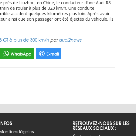
te près de Liuzhou, en Chine, le conducteur d’une Audi R8
train de rouler à plus de 320 km/h. Une conduite
rrible accident quelques kilomètres plus loin. Après avoir
teur ainsi que son passager ont été éjectés du véhicule. Ils
R8 GT à plus de 300 km/h
par
quoi2news
WhatsApp
E-mail
INFOS
RETROUVEZ-NOUS SUR LES
RÉSEAUX SOCIAUX :
Mentions légales