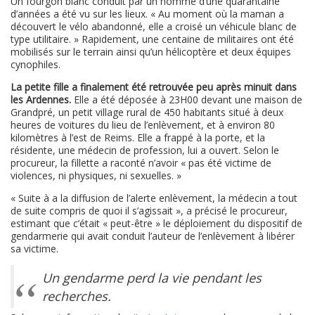
Un fourgon blanc conduit par un homme d’une quarantaine
d’années a été vu sur les lieux. « Au moment où la maman a
découvert le vélo abandonné, elle a croisé un véhicule blanc de
type utilitaire. » Rapidement, une centaine de militaires ont été
mobilisés sur le terrain ainsi qu’un hélicoptère et deux équipes
cynophiles.
La petite fille a finalement été retrouvée peu après minuit dans
les Ardennes.
Elle a été déposée à 23H00 devant une maison de
Grandpré, un petit village rural de 450 habitants situé à deux
heures de voitures du lieu de l’enlèvement, et à environ 80
kilomètres à l’est de Reims. Elle a frappé à la porte, et la
résidente, une médecin de profession, lui a ouvert. Selon le
procureur, la fillette a raconté n’avoir « pas été victime de
violences, ni physiques, ni sexuelles. »
« Suite à a la diffusion de l’alerte enlèvement, la médecin a tout
de suite compris de quoi il s’agissait », a précisé le procureur,
estimant que c’était « peut-être » le déploiement du dispositif de
gendarmerie qui avait conduit l’auteur de l’enlèvement à libérer
sa victime.
Un gendarme perd la vie pendant les
recherches.